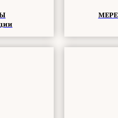
ТЫ
МЕРЕ
рции